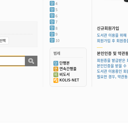
4
5
6
7
신규회원가입
8
9
도서관 이용을 위해
10
회원가입 후 회원증
선택
범례
본인인증 및 약관
회원증을 발급받은 
단행본
본인인증을 받을 수
연속간행물
도서관 이용중인 회
비도서
필요한 경우, 약관동
KOLIS-NET